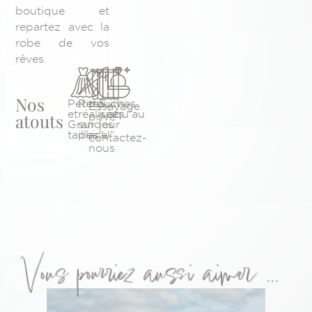
boutique et
repartez avec la
robe de vos
rêves.
Nos
Petites
Retouches
Suivi
Essayage
et
réalisées
jusqu'au
atouts
privé
Grandes
sur
jour
:
tailles
place
"J"
contactez-
nous
Vous pourriez aussi aimer ...