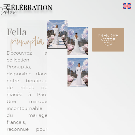
CÉLÉBRATION
Couture
Fella
pronuptia
PRENDRE
VOTRE
RDV
Découvrez la
collection
Pronuptia,
disponible dans
notre boutique
de robes de
mariée à Pau.
Une marque
incontournable
du mariage
français,
reconnue pour