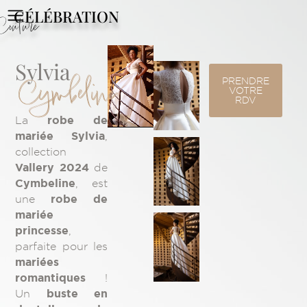
CÉLÉBRATION
Couture
Sylvia
Cymbeline
PRENDRE
VOTRE
RDV
robe de
La
mariée Sylvia
,
collection
Vallery 2024
de
Cymbeline
, est
robe de
une
mariée
princesse
,
parfaite pour les
mariées
romantiques
!
buste en
Un