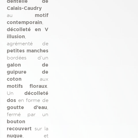
dentelle de
Calais-Caudry
motif
au
contemporain
,
décolleté en V
illusion
,
agrémenté de
petites manches
bordées d’un
galon de
guipure de
coton
aux
motifs floraux
.
décolleté
Un
dos
en forme de
goutte d’eau
,
fermé par un
bouton
recouvert
sur la
nuque
, et