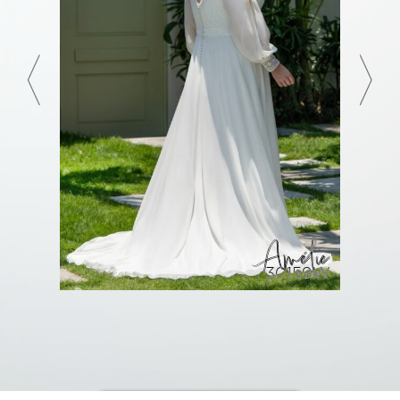
Amélie
30159W