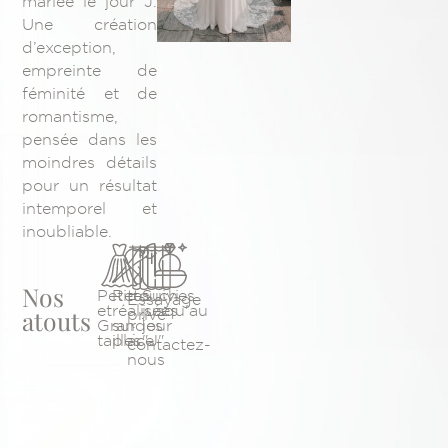
mariée le jour J.
Une création
d’exception,
empreinte de
féminité et de
romantisme,
pensée dans les
moindres détails
pour un résultat
intemporel et
inoubliable.
Nos
Petites
Retouches
Suivi
Essayage
et
réalisées
jusqu'au
atouts
privé
Grandes
sur
jour
:
tailles
place
"J"
contactez-
nous