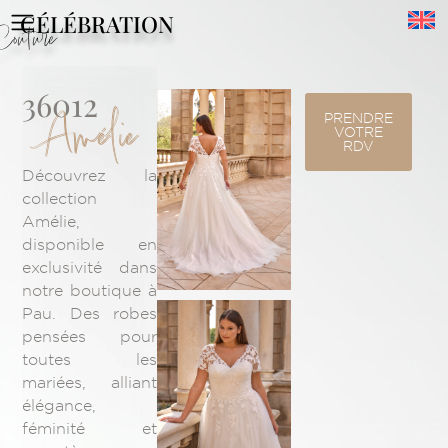
CÉLÉBRATION
Couture
36012
Amélie
PRENDRE
VOTRE
RDV
Découvrez la
collection
Amélie,
disponible en
exclusivité dans
notre boutique à
Pau. Des robes
pensées pour
toutes les
mariées, alliant
élégance,
féminité et