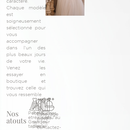
caractère.
Chaque modèle
est
soigneusement
sélectionné pour
vous
accompagner
dans l’un des
plus beaux jours
de votre vie.
Venez les
essayer en
boutique et
trouvez celle qui
vous ressemble
Nos
Petites
Retouches
Suivi
Essayage
et
réalisées
jusqu'au
atouts
privé
Grandes
sur
jour
:
tailles
place
"J"
contactez-