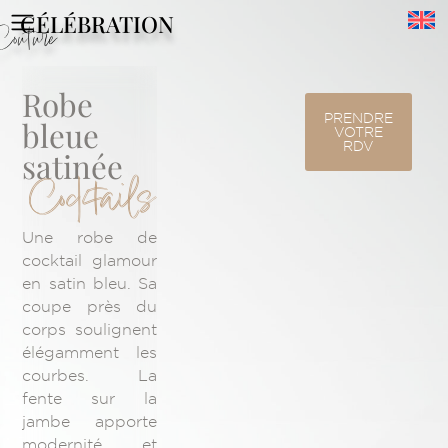
CÉLÉBRATION
Couture
Robe
PRENDRE
bleue
VOTRE
RDV
satinée
Cocktails
Une robe de
cocktail glamour
en satin bleu. Sa
coupe près du
corps soulignent
élégamment les
courbes. La
fente sur la
jambe apporte
modernité et