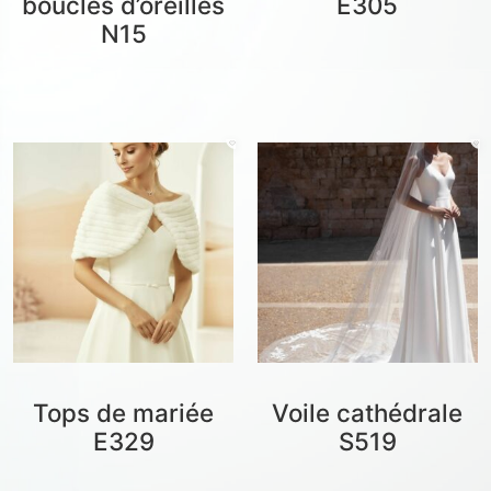
boucles d’oreilles
E305
N15
Tops de mariée
Voile cathédrale
E329
S519